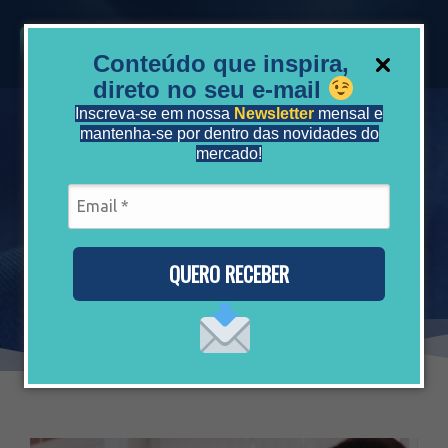
Conteúdo que inspira,
direto no seu e-mail
Inscreva-se em nossa
Newsletter
mensal e
mantenha-se por dentro das novidades do
mercado!
Atendimento Humano e Consultivo: O
Diferencial da Mediarh na Gestão de
Benefícios
QUERO RECEBER