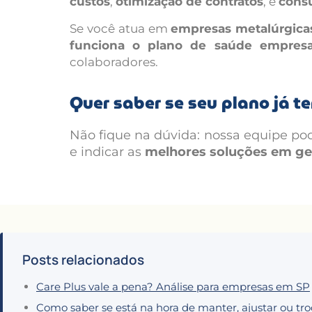
custos
,
otimização de contratos
, e
consu
Se você atua em
empresas metalúrgicas,
funciona o plano de saúde empresar
colaboradores.
Quer saber se seu plano já t
Não fique na dúvida: nossa equipe pod
e indicar as
melhores soluções em ges
Posts relacionados
Care Plus vale a pena? Análise para empresas em SP
Como saber se está na hora de manter, ajustar ou tr