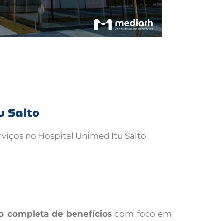
u Salto
rviços no Hospital Unimed Itu Salto:
o completa de benefícios
com foco em