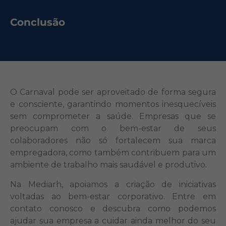
Conclusão
O Carnaval pode ser aproveitado de forma segura
e consciente, garantindo momentos inesquecíveis
sem comprometer a saúde. Empresas que se
preocupam com o bem-estar de seus
colaboradores não só fortalecem sua marca
empregadora, como também contribuem para um
ambiente de trabalho mais saudável e produtivo.
Na Mediarh, apoiamos a criação de iniciativas
voltadas ao bem-estar corporativo. Entre em
contato conosco e descubra como podemos
ajudar sua empresa a cuidar ainda melhor do seu