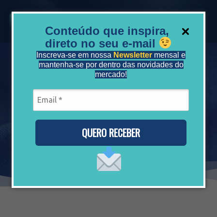
Conteúdo que inspira,
direto no seu e-mail
Inscreva-se em nossa
Newsletter
mensal e
mantenha-se por dentro das novidades do
mercado!
Início
»
Blog
»
Redução de Danos e
Cuidados com a Saúde
Redução de Danos e Cuidados com a
Saúde
QUERO RECEBER